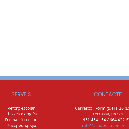
SERVEIS
CONTACTE
Reforç escolar
Carrasco i Formiguera 20 (Lo
Classes d’anglès
Terrassa, 08224
Formació on-line
931 434 154 / 664 422 6
Psicopedagogia
info@academia-ancor.