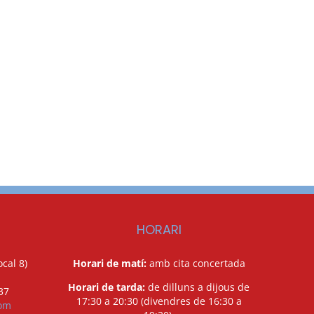
HORARI
cal 8)
Horari de matí:
amb cita concertada
Horari de tarda:
de dilluns a dijous de
37
17:30 a 20:30 (divendres de 16:30 a
com