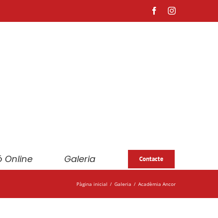
Facebook
Instagram
 Online
Galeria
Contacte
Pàgina inicial
Galeria
Acadèmia Ancor